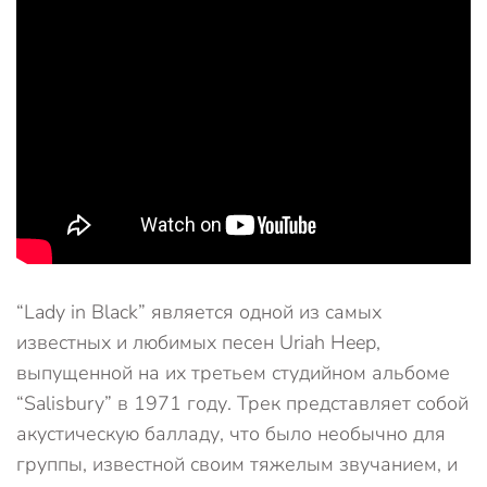
“Lady in Black” является одной из самых
известных и любимых песен Uriah Heep,
выпущенной на их третьем студийном альбоме
“Salisbury” в 1971 году. Трек представляет собой
акустическую балладу, что было необычно для
группы, известной своим тяжелым звучанием, и