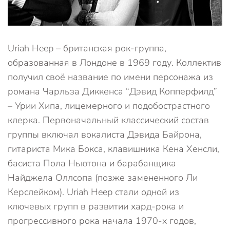
Uriah Heep – британская рок-группа,
образованная в Лондоне в 1969 году. Коллектив
получил своё название по имени персонажа из
романа Чарльза Диккенса “Дэвид Копперфилд”
– Урии Хипа, лицемерного и подобострастного
клерка. Первоначальный классический состав
группы включал вокалиста Дэвида Байрона,
гитариста Мика Бокса, клавишника Кена Хенсли,
басиста Пола Ньютона и барабанщика
Найджела Оллсопа (позже замененного Ли
Керслейком). Uriah Heep стали одной из
ключевых групп в развитии хард-рока и
прогрессивного рока начала 1970-х годов,