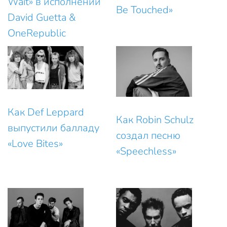
Wait» в исполнении
Be Touched»
David Guetta &
OneRepublic
Как Def Leppard
Как Robin Schulz
выпустили балладу
создал песню
«Love Bites»
«Speechless»