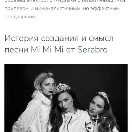
образец электропоп-музыки с запоминающимся
припевом и минималистичным, но эффектным
продакшном.
История создания и смысл
песни Mi Mi Mi от Serebro