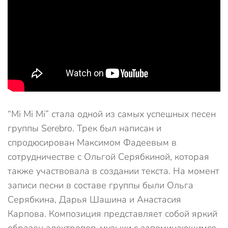
“Mi Mi Mi” стала одной из самых успешных песен
группы Serebro. Трек был написан и
спродюсирован Максимом Фадеевым в
сотрудничестве с Ольгой Серябкиной, которая
также участвовала в создании текста. На момент
записи песни в составе группы были Ольга
Серябкина, Дарья Шашина и Анастасия
Карпова. Композиция представляет собой яркий