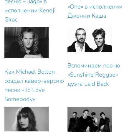
песню «Tiago» в
«One» в исполнении
исполнении Kendji
Джонни Кэша
Girac
Вспоминаем песню
Как Michael Bolton
«Sunshine Reggae»
создал кавер-версию
дуэта Laid Back
песни «To Love
Somebody»