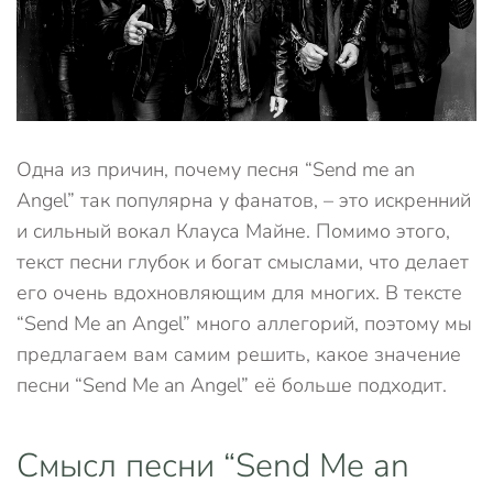
Одна из причин, почему песня “Send me an
Angel” так популярна у фанатов, – это искренний
и сильный вокал Клауса Майне. Помимо этого,
текст песни глубок и богат смыслами, что делает
его очень вдохновляющим для многих. В тексте
“Send Me an Angel” много аллегорий, поэтому мы
предлагаем вам самим решить, какое значение
песни “Send Me an Angel” её больше подходит.
Смысл песни “Send Me an