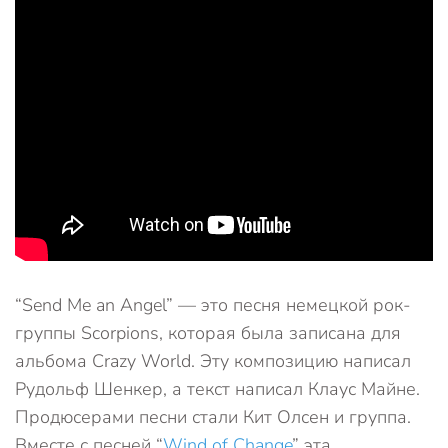
“Send Me an Angel” — это песня немецкой рок-
группы Scorpions, которая была записана для
альбома Crazy World. Эту композицию написал
Рудольф Шенкер, а текст написал Клаус Майне.
Продюсерами песни стали Кит Олсен и группа.
Вместе с песней “
Wind of Change
” эта