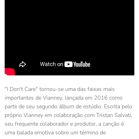
"I Don't Care" tornou-se uma das faixas mais
importantes de Vianney, lançada em 2016 como
parte de seu segundo álbum de estúdio. Escrita pelo
próprio Vianney em colaboração com Tristan Salvati,
seu frequente colaborador e produtor, a canção é
uma balada emotiva sobre um término de