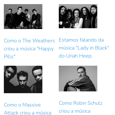
Estamos falando da
Como o The Weathers
música "Lady in Black"
criou a música "Happy
do Uriah Heep.
Pills"
Como Robin Schulz
Como o Massive
criou a música
Attack criou a música