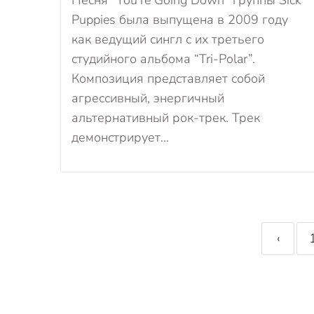
Песня “You’re Going Down” группы Sick
Puppies была выпущена в 2009 году
как ведущий сингл с их третьего
студийного альбома “Tri-Polar”.
Композиция представляет собой
агрессивный, энергичный
альтернативный рок-трек. Трек
демонстрирует...
‹