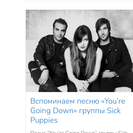
Вспоминаем песню «You’re
Going Down» группы Sick
Puppies