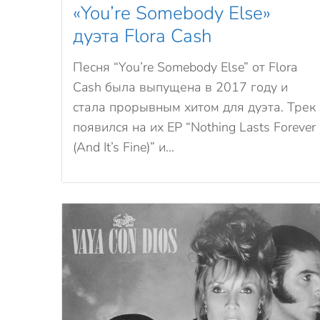
«You’re Somebody Else»
дуэта Flora Cash
Песня “You’re Somebody Else” от Flora
Cash была выпущена в 2017 году и
стала прорывным хитом для дуэта. Трек
появился на их EP “Nothing Lasts Forever
(And It’s Fine)” и...