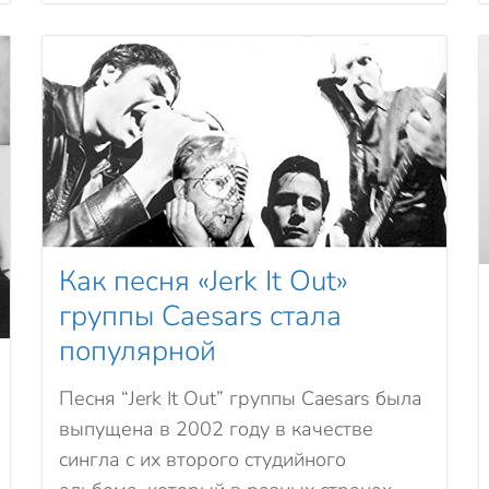
Как песня «Jerk It Out»
группы Caesars стала
популярной
Песня “Jerk It Out” группы Caesars была
выпущена в 2002 году в качестве
сингла с их второго студийного