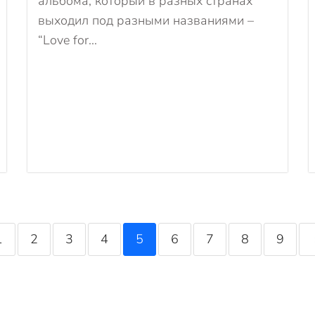
альбома, который в разных странах
выходил под разными названиями –
“Love for...
1
2
3
4
5
6
7
8
9