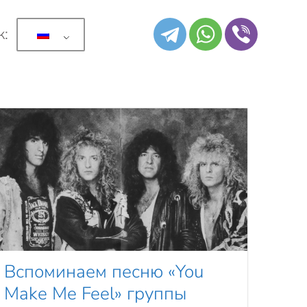
к:
Вспоминаем песню «You
Make Me Feel» группы