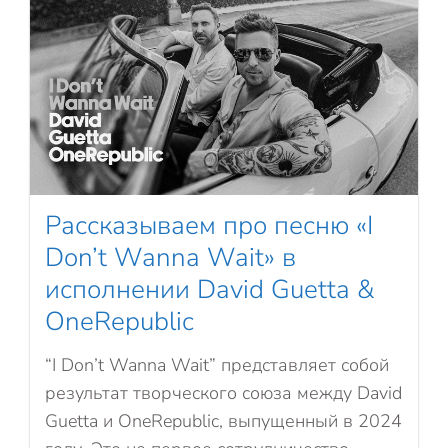
Рассказываем про песню «I
Don’t Wanna Wait» в
исполнении David Guetta &
OneRepublic
“I Don’t Wanna Wait” представляет собой
результат творческого союза между David
Guetta и OneRepublic, выпущенный в 2024