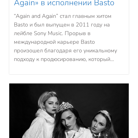
Again» в исполнении Basto
“Again and Again” стал главным хитом
Basto и был выпущен в 2011 году на
лейбле Sony Music. Прорыв в
международной карьере Basto
произошел благодаря его уникальному
подходу к продюсированию, который...