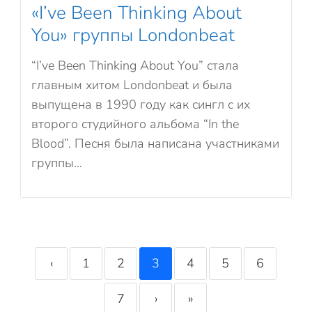
«I’ve Been Thinking About
You» группы Londonbeat
“I’ve Been Thinking About You” стала
главным хитом Londonbeat и была
выпущена в 1990 году как сингл с их
второго студийного альбома “In the
Blood”. Песня была написана участниками
группы...
‹
1
2
3
4
5
6
7
›
»