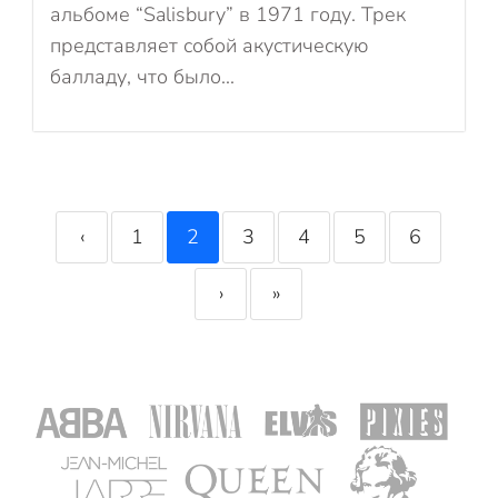
альбоме “Salisbury” в 1971 году. Трек
представляет собой акустическую
балладу, что было...
‹
1
2
3
4
5
6
›
»