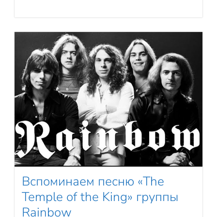
Вспоминаем песню «The
Temple of the King» группы
Rainbow