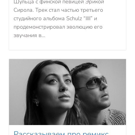
Шульца с финской певицей Эрикой
Сирола. Трек стал частью третьего
студийного альбома Schulz “IIII” и
продемонстрировал эволюцию его
звучания в...
Рассказываем про ремикс