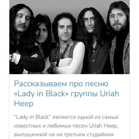
Рассказываем про песню
«Lady in Black» группы Uriah
Heep
“Lady in Black” является одной из самых
известных и любимых песен Uriah Heep,
выпущенной на их третьем студийном