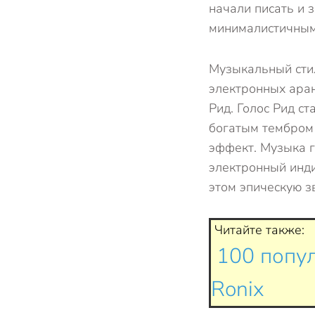
начали писать и 
минималистичным
Музыкальный сти
электронных аран
Рид. Голос Рид с
богатым тембром
эффект. Музыка г
электронный инди
этом эпическую з
Читайте также:
100 попул
Ronix