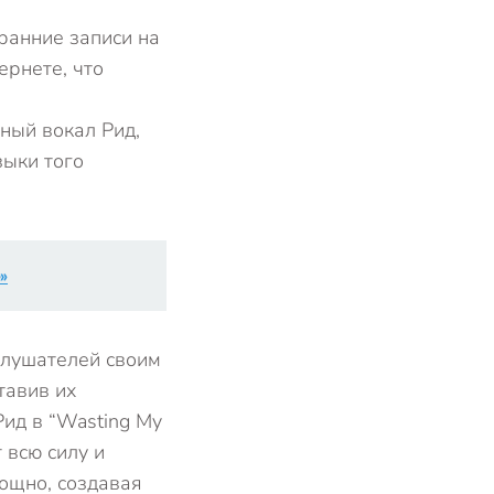
ранние записи на
ернете, что
ный вокал Рид,
ыки того
»
слушателей своим
тавив их
ид в “Wasting My
 всю силу и
мощно, создавая