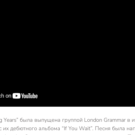
g Years” была выпущена группой London Grammar в 
с их дебютного альбома “If You Wait”. Песня была на