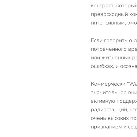
контраст, которы
превосходный кон
интенсивным, эм
Если говорить о с
потраченного вр
или жизненных ре
ошибках, и осозн
Коммерчески “Was
значительное вни
активную поддерж
радиостанций, чт
очень высоких по
признанием и со