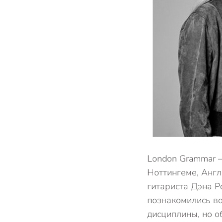
London Grammar –
Ноттингеме, Англ
гитариста Дэна Р
познакомились во
дисциплины, но о