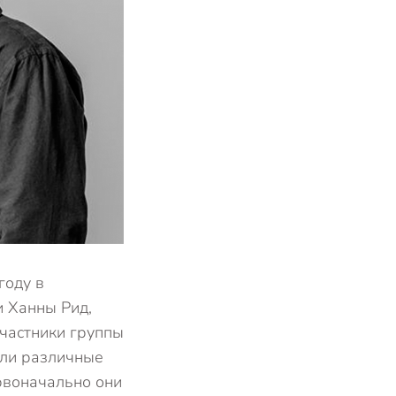
году в
и Ханны Рид,
частники группы
али различные
рвоначально они