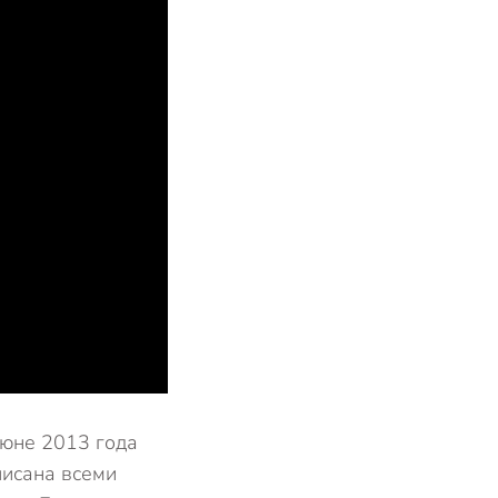
июне 2013 года
писана всеми