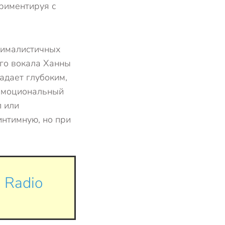
ериментируя с
нималистичных
ого вокала Ханны
адает глубоким,
 эмоциональный
п или
интимную, но при
 Radio