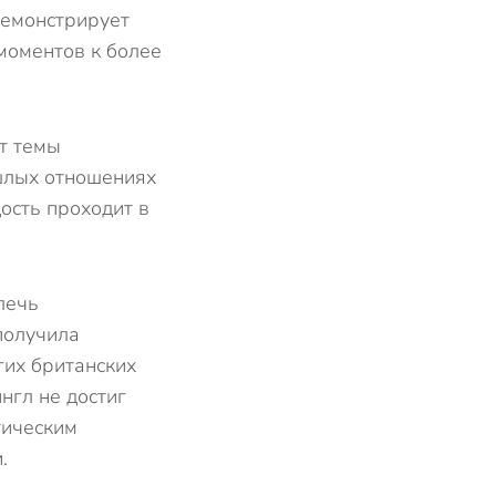
демонстрирует
моментов к более
ет темы
шлых отношениях
ость проходит в
лечь
получила
гих британских
нгл не достиг
тическим
.