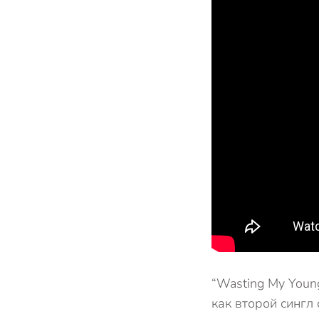
“Wasting My Youn
как второй сингл 