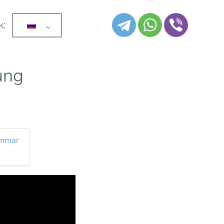
к:
ung
ammar