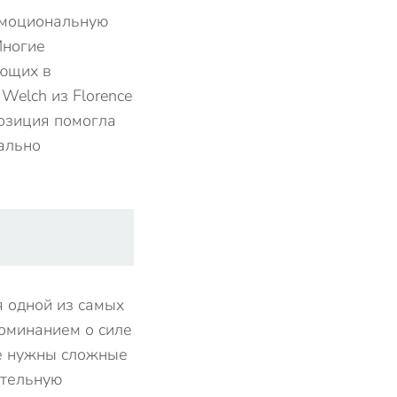
эмоциональную
Многие
яющих в
Welch из Florence
озиция помогла
ально
я одной из самых
оминанием о силе
не нужны сложные
ательную