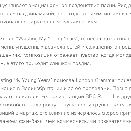
й усиливает эмоциональное воздействие песни. Рид 
троль над динамикой, переходя от тихих, интимных 
оционально заряженным кульминациям.
мысле “Wasting My Young Years”, то песня затрагива
емени, упущенных возможностей и сожаления о про
шениях. Композиция отражает чувство, когда молод
ание этого приходит слишком поздно.
ting My Young Years” помогла London Grammar прив
мание в Великобритании и за её пределами. Песня 
ку от влиятельных радиостанций BBC Radio 1 и дру
о способствовало росту популярности группы. Хотя си
зиций в чартах, его влияние измерялось скорее кри
зданием фан-базы, чем коммерческими показателями