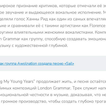
широкое признание критиков, которые отмечали её 
ое звучание и выдающееся вокальное исполнение. 
еляли голос Ханны Рид как один из самых впечатл
ке и сравнивали её с такими артистами как Florence 
другими влиятельными женскими вокалистками. Комп
n Grammar как группу, способную создавать эмоцион
зыку с художественной глубиной.
ак группа Awolnation создала песню «Sail»
g My Young Years” продолжает жить, и песня остаётс
бимых композиций London Grammar. Трек служит нап
моциональной честности в музыке, доказывая, что 
громкое производство, чтобы создать глубоко трог