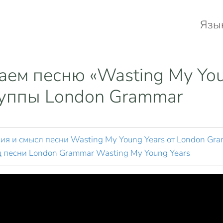
Язы
аем песню «Wasting My Yo
руппы London Grammar
ия и смысл песни Wasting My Young Years от London Gr
д песни London Grammar Wasting My Young Years