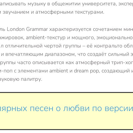
записывать музыку в общежитии университета, эксп
 звучанием и атмосферными текстурами.
ль London Grammar характеризуется сочетанием ми
жировок, ambient-текстур и мощного, эмоциональн
тал отличительной чертой группы – её контральто обл
 и впечатляющим диапазоном, что создаёт сильный
руппы часто описывается как атмосферный трип-хо
-поп с элементами ambient и dream pop, создающий 
вуковую палитру.
ярных песен о любви по версии