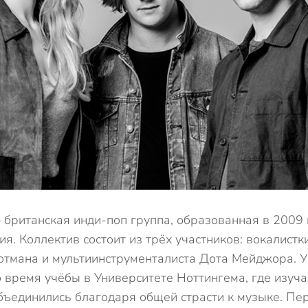
 британская инди-поп группа, образованная в 2009 
ия. Коллектив состоит из трёх участников: вокалистк
отмана и мультиинструменталиста Дота Мейджора. У
 время учёбы в Университете Ноттингема, где изуч
бъединились благодаря общей страсти к музыке. Пе