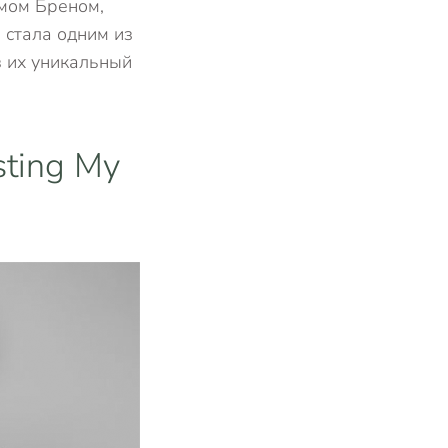
имом Бреном,
 стала одним из
в их уникальный
ting My