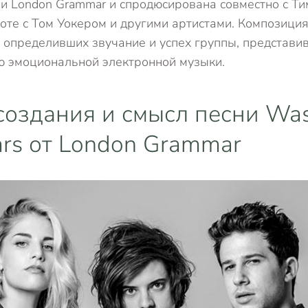
и London Grammar и спродюсирована совместно с Т
оте с Том Уокером и другими артистами. Композиция
 определивших звучание и успех группы, представи
ю эмоциональной электронной музыки.
создания и смысл песни Was
ars от London Grammar