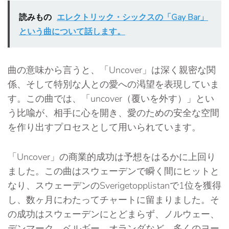
読みもの
エレクトリック・シックスの「Gay Bar」
という曲について話します。
曲の意味から言うと、「Uncover」は深く親密な関
係、そして特別な人との愛への渇望を表現していま
す。この曲では、「uncover（覆いを外す）」とい
う比喩が、相手に心を開き、愛のための安全な空間
を作り出すプロセスとして用いられています。
「Uncover」の商業的成功は予想をはるかに上回り
ました。この曲はスウェーデンで瞬く間にヒットと
なり、スウェーデンのSverigetopplistanで1位を獲得
し、数ヶ月にわたってチャートに留まりました。そ
の成功はスウェーデンにとどまらず、ノルウェー、
デンマーク、ベルギー、オランダなど、多くのヨー