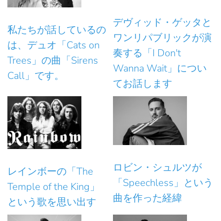
デヴィッド・ゲッタと
私たちが話しているの
ワンリパブリックが演
は、デュオ「Cats on
奏する「I Don't
Trees」の曲「Sirens
Wanna Wait」につい
Call」です。
てお話します
ロビン・シュルツが
レインボーの「The
「Speechless」という
Temple of the King」
曲を作った経緯
という歌を思い出す