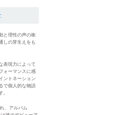
す
動と理性の声の衝
通しの芽生えをも
な表現力によって
フォーマンスに感
イントネーション
るで個人的な物語
す。
され、アルバム
の曲は彼のデビューア