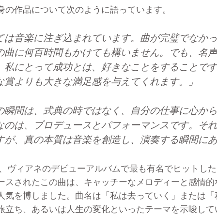
身の作品について次のように語っています。
ては音楽に注ぎ込まれています。曲が完璧でなか
の曲に何百時間もかけても構いません。でも、名
。私にとって成功とは、好きなことをすることで
な賞よりも大きな満足感を与えてくれます。」
の瞬間は、式典の時ではなく、自分の仕事に心か
なのは、プロデュースとパフォーマンスです。そ
すが、真の本質は音楽を創造し、演奏する瞬間に
vais」は、ヴィアネのデビューアルバムで最も有名でヒット
ースされたこの曲は、キャッチーなメロディーと感情的
人気を博しました。曲名は「私は去っていく」または「
旅立ち、あるいは人生の変化といったテーマを示唆して