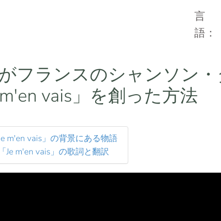
言
語
がフランスのシャンソン・
m'en vais」を創った方法
 m'en vais」の背景にある物語
e m'en vais」の歌詞と翻訳