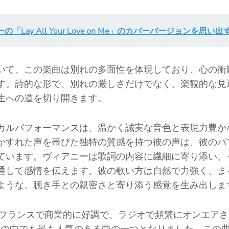
の「Lay All Your Love on Me」のカバーバージョンを思い出
いて、この楽曲は別れの多面性を体現しており、心の衝
す。詩的な形で、別れの厳しさだけでなく、楽観的な見
生への道を切り開きます。
カルパフォーマンスは、温かく誠実な音色と表現力豊か
かすれた声を帯びた独特の質感を持つ彼の声は、彼のパ
ています。ヴィアニーは歌詞の内容に繊細に寄り添い、
通して感情を伝えます。彼の歌い方は自然で力強く、ま
ような、聴き手との親密さと寄り添う感覚を生み出しま
vais」はフランスで商業的に好調で、ラジオで頻繁にオンエア
anches」の中でも最も人気のある曲の一つとなりました。こ