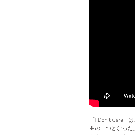
「I Don't C
曲の一つとなった