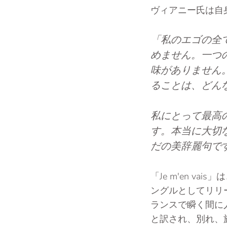
ヴィアニー氏は自
「私のエゴの全
めません。一つ
味がありません
ることは、どん
私にとって最高
す。本当に大切
だの美辞麗句で
「Je m'en 
ングルとしてリリ
ランスで瞬く間に
と訳され、別れ、