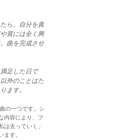
ったら、自分を責
声や賞には全く興
す。曲を完成させ
ら満足した日で
れ以外のことはた
あります。
した曲の一つです。シ
な内容により、フ
私は去っていく」
います。