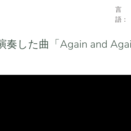
言
語
が演奏した曲「Again and Ag