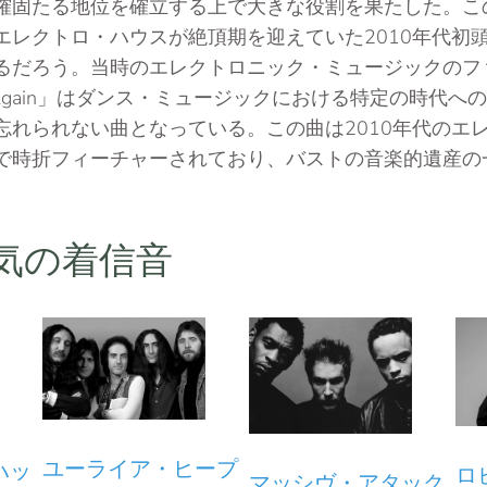
確固たる地位を確立する上で大きな役割を果たした。こ
エレクトロ・ハウスが絶頂期を迎えていた2010年代初
るだろう。当時のエレクトロニック・ミュージックのフ
and Again」はダンス・ミュージックにおける特定の時代
忘れられない曲となっている。この曲は2010年代のエ
トで時折フィーチャーされており、バストの音楽的遺産の
気の着信音
ユーライア・ヒープ
ハッ
ロ
マッシヴ・アタック