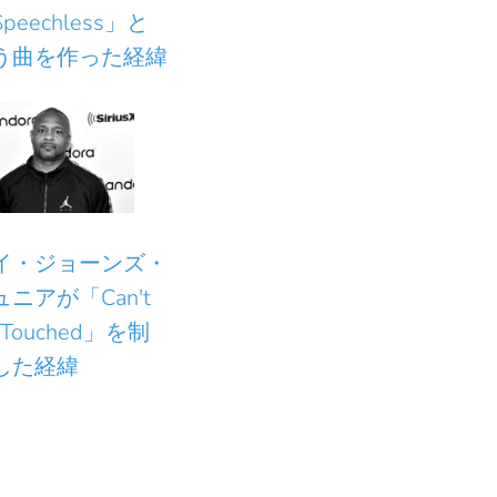
peechless」と
う曲を作った経緯
イ・ジョーンズ・
ュニアが「Can't
 Touched」を制
した経緯