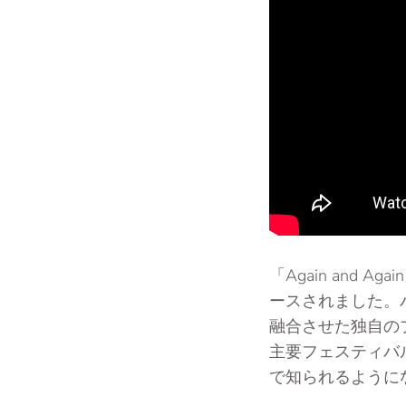
「Again and
ースされました。
融合させた独自の
主要フェスティバ
で知られるように