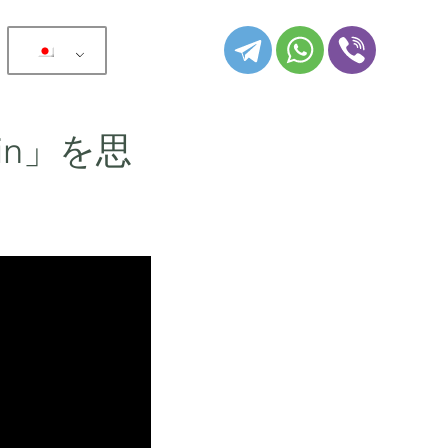
：
ain」を思