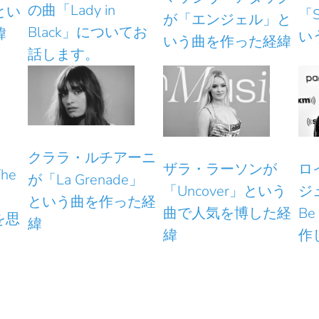
の曲「Lady in
とい
「S
が「エンジェル」と
Black」についてお
緯
い
いう曲を作った経緯
話します。
クララ・ルチアーニ
ザラ・ラーソンが
ロ
he
が「La Grenade」
「Uncover」という
ジ
という曲を作った経
曲で人気を博した経
Be
を思
緯
緯
作