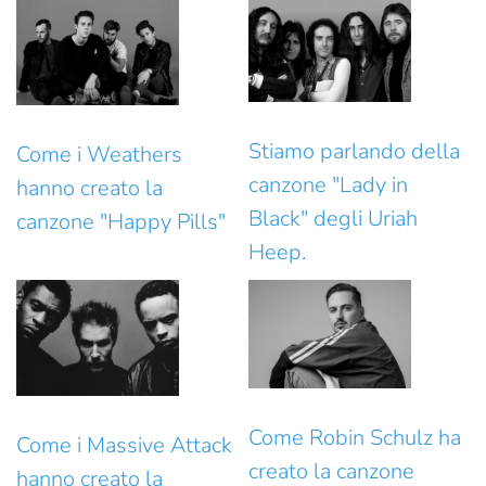
Stiamo parlando della
Come i Weathers
canzone "Lady in
hanno creato la
Black" degli Uriah
canzone "Happy Pills"
Heep.
Come Robin Schulz ha
Come i Massive Attack
creato la canzone
hanno creato la