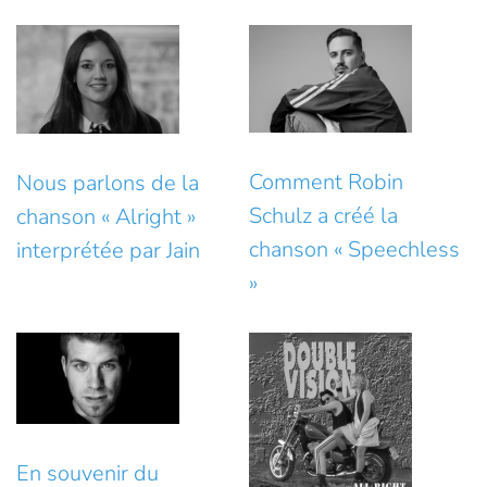
Comment Robin
Nous parlons de la
Schulz a créé la
chanson « Alright »
chanson « Speechless
interprétée par Jain
»
En souvenir du