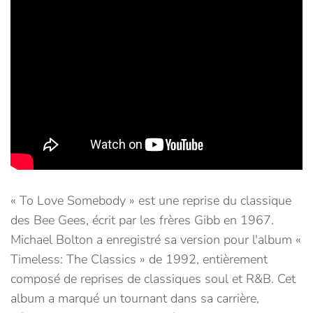
« To Love Somebody » est une reprise du classique
des Bee Gees, écrit par les frères Gibb en 1967.
Michael Bolton a enregistré sa version pour l'album «
Timeless: The Classics » de 1992, entièrement
composé de reprises de classiques soul et R&B. Cet
album a marqué un tournant dans sa carrière,