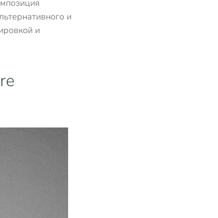
омпозиция
льтернативного и
ировкой и
re