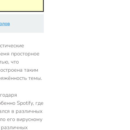
полов
стические
ремя просторное
тью, что
построена таким
ряжённость темы.
агодаря
енно Spotify, где
ался в различных
ало его вирусному
 различных