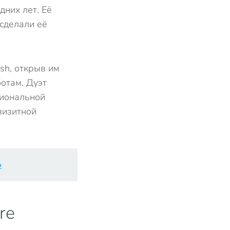
них лет. Её
сделали её
ash, открыв им
ботам. Дуэт
циональной
визитной
»
re