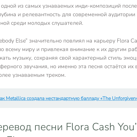
 одной из самых узнаваемых инди-композиций послед
убина и релевантность для современной аудитории 
ной среди молодых слушателей.
ebody Else” значительно повлиял на карьеру Flora C
по всему миру и привлекая внимание к их другим ра
ать музыку, сохраняя свой характерный стиль эмо
сферного звучания, но именно эта песня остаётся их 
олее узнаваемым треком.
ак Metallica создала нестандартную балладу «The Unforgiven
еревод песни Flora Cash You’