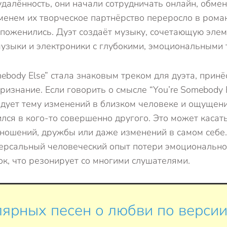
далённость, они начали сотрудничать онлайн, обме
менем их творческое партнёрство переросло в рома
 поженились. Дуэт создаёт музыку, сочетающую элем
узыки и электроники с глубокими, эмоциональными 
mebody Else” стала знаковым треком для дуэта, прин
изнание. Если говорить о смысле “You’re Somebody El
дует тему изменений в близком человеке и ощущение,
ился в кого-то совершенно другого. Это может касат
ношений, дружбы или даже изменений в самом себе
ерсальный человеческий опыт потери эмоциональной 
к, что резонирует со многими слушателями.
ярных песен о любви по версии