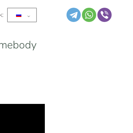
к:
omebody