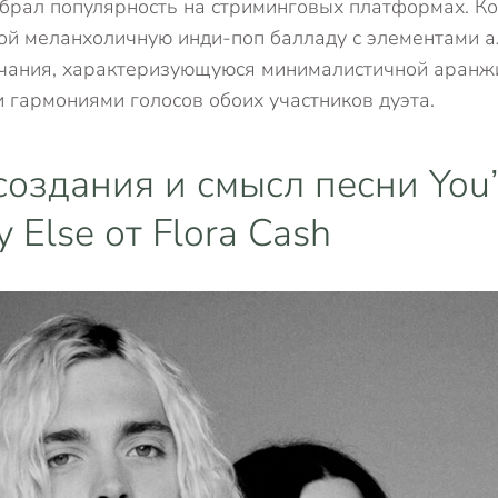
набрал популярность на стриминговых платформах. К
ой меланхоличную инди-поп балладу с элементами а
учания, характеризующуюся минималистичной аранж
гармониями голосов обоих участников дуэта.
создания и смысл песни You’
Else от Flora Cash