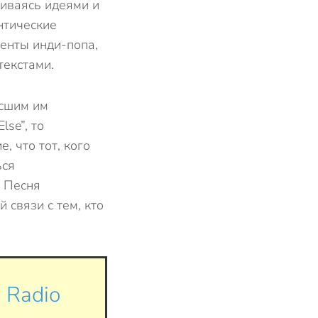
ниваясь идеями и
нтические
енты инди-попа,
текстами.
ёсшим им
se”, то
 что тот, кого
ься
. Песня
связи с тем, кто
 Radio