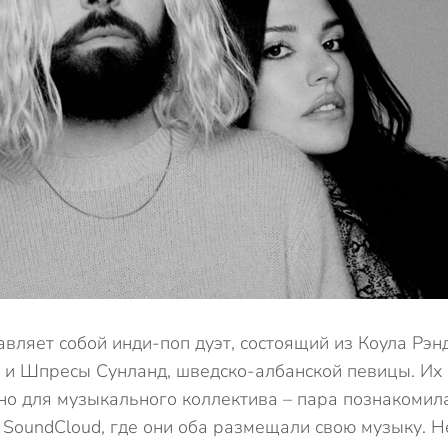
тавляет собой инди-поп дуэт, состоящий из Коула Рэн
 и Шпресы Сунланд, шведско-албанской певицы. Их 
о для музыкального коллектива – пара познакомила
SoundCloud, где они оба размещали свою музыку. Н