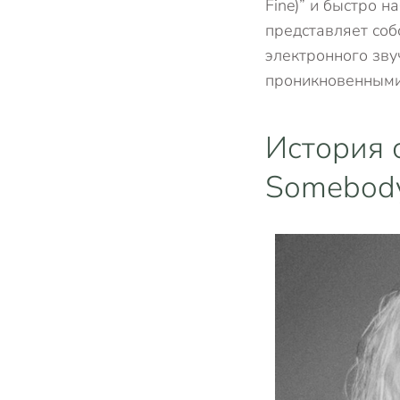
Fine)” и быстро 
представляет соб
электронного зв
проникновенными 
История 
Somebody 