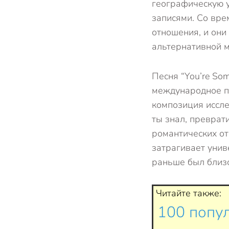
географическую у
записями. Со вре
отношения, и они
альтернативной м
Песня “You’re So
международное пр
композиция иссле
ты знал, преврат
романтических от
затрагивает унив
раньше был близо
Читайте также:
100 попул