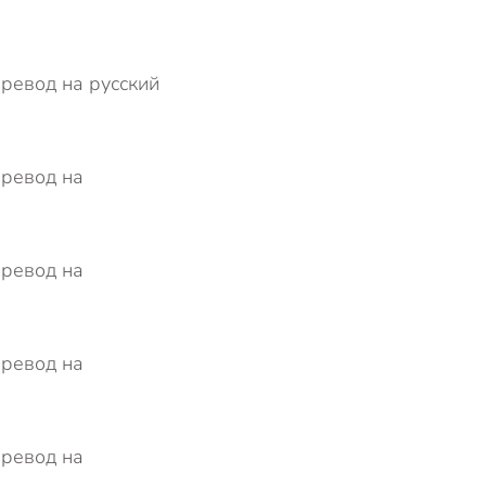
еревод на русский
еревод на
еревод на
еревод на
еревод на