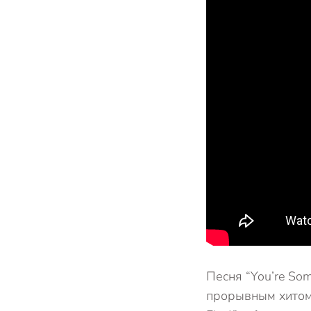
Песня “You’re Som
прорывным хитом д