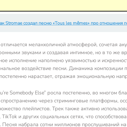
ак Stromae создал песню «Tous les mêmes» про отношения 
отличается меланхоличной атмосферой, сочетая аку
ронными звуками и создавая интимное, но в то же в
ное исполнение наполнено уязвимостью и искреннос
нальное воздействие песни. Динамика композиции 
 постепенно нарастает, отражая эмоциональную нап
u’re Somebody Else” росла постепенно, во многом бл
спространению через стриминговые платформы, особ
ножество плейлистов. Трек также активно использов
 TikTok и других социальных сетях, что способствов
. Песня набрала сотни миллионов прослушиваний на