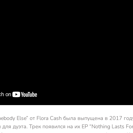
ebody Else” от Flora Cash была выпущена в 2017 год
ля дуэта. Трек появился на их EP “Nothing Lasts Fore