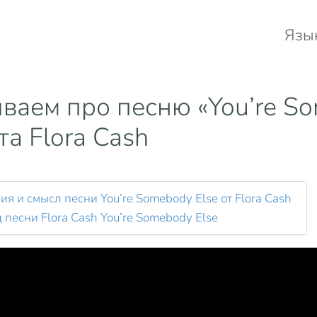
Язы
ваем про песню «You’re S
та Flora Cash
ия и смысл песни You’re Somebody Else от Flora Cash
 песни Flora Cash You’re Somebody Else