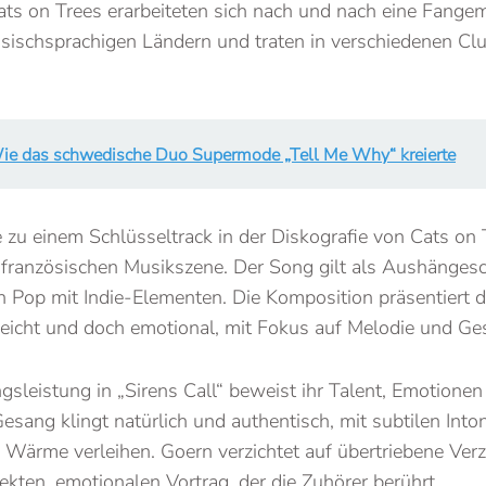
ats on Trees erarbeiteten sich nach und nach eine Fangem
sischsprachigen Ländern und traten in verschiedenen Cl
ie das schwedische Duo Supermode „Tell Me Why“ kreierte
 zu einem Schlüsseltrack in der Diskografie von Cats on 
er französischen Musikszene. Der Song gilt als Aushänges
n Pop mit Indie-Elementen. Die Komposition präsentiert
eicht und doch emotional, mit Fokus auf Melodie und Ge
sleistung in „Sirens Call“ beweist ihr Talent, Emotionen
esang klingt natürlich und authentisch, mit subtilen Into
 Wärme verleihen. Goern verzichtet auf übertriebene Ver
ekten, emotionalen Vortrag, der die Zuhörer berührt.