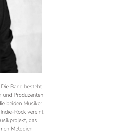
. Die Band besteht
en und Produzenten
die beiden Musiker
Indie-Rock vereint.
usikprojekt, das
amen Melodien