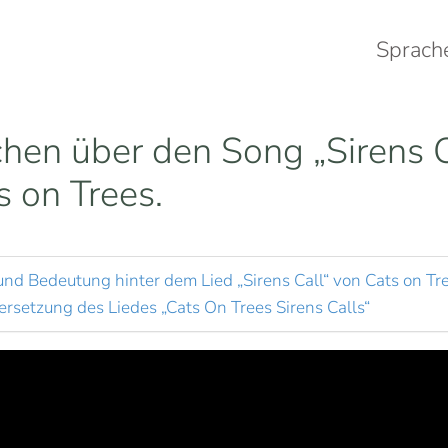
Sprach
hen über den Song „Sirens C
 on Trees.
und Bedeutung hinter dem Lied „Sirens Call“ von Cats on Tr
ersetzung des Liedes „Cats On Trees Sirens Calls“