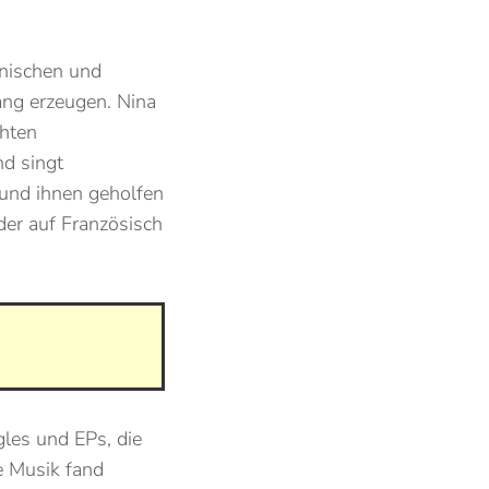
anischen und
ang erzeugen. Nina
chten
nd singt
 und ihnen geholfen
eder auf Französisch
gles und EPs, die
re Musik fand