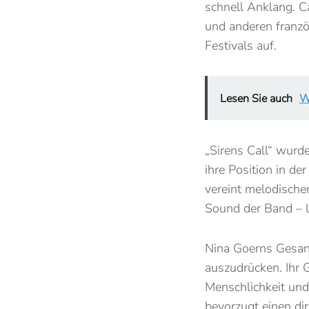
schnell Anklang. C
und anderen franzö
Festivals auf.
Lesen Sie auch
W
„Sirens Call“ wurde
ihre Position in d
vereint melodische
Sound der Band – l
Nina Goerns Gesang
auszudrücken. Ihr G
Menschlichkeit und
bevorzugt einen dir