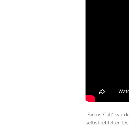
„Sirens Call“ wurd
selbstbetitelten D