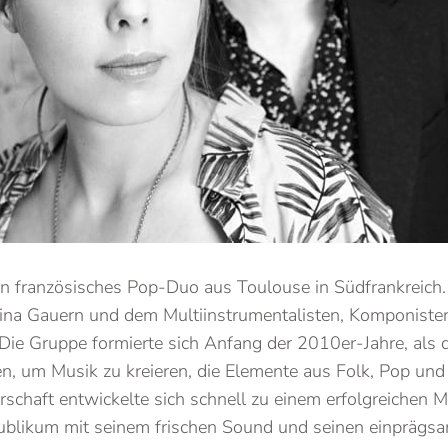
ein französisches Pop-Duo aus Toulouse in Südfrankreich
Nina Gauern und dem Multiinstrumentalisten, Komponist
ie Gruppe formierte sich Anfang der 2010er-Jahre, als 
, um Musik zu kreieren, die Elemente aus Folk, Pop und 
erschaft entwickelte sich schnell zu einem erfolgreichen M
Publikum mit seinem frischen Sound und seinen einprägs