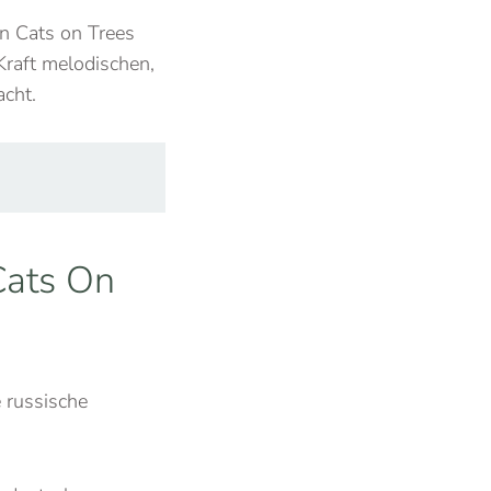
on Cats on Trees
Kraft melodischen,
cht.
Cats On
e russische