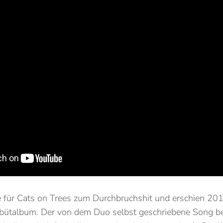
e für Cats on Trees zum Durchbruchshit und erschien 20
ebütalbum. Der von dem Duo selbst geschriebene Song be