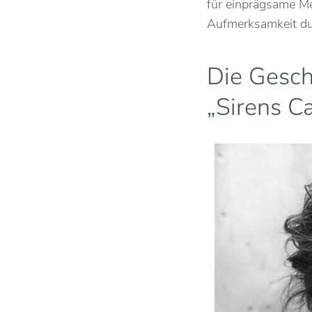
für einprägsame Me
Aufmerksamkeit durc
Die Gesch
„Sirens Ca