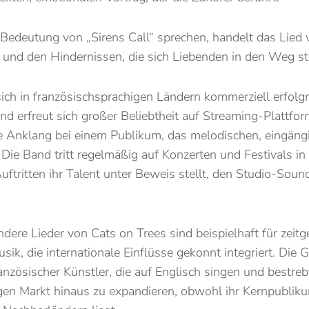
Bedeutung von „Sirens Call“ sprechen, handelt das Lied 
und den Hindernissen, die sich Liebenden in den Weg ste
ich in französischsprachigen Ländern kommerziell erfolgre
nd erfreut sich großer Beliebtheit auf Streaming-Plattfor
e Anklang bei einem Publikum, das melodischen, eingängi
Die Band tritt regelmäßig auf Konzerten und Festivals in
Auftritten ihr Talent unter Beweis stellt, den Studio-Sound
ndere Lieder von Cats on Trees sind beispielhaft für zeit
ik, die internationale Einflüsse gekonnt integriert. Die 
anzösischer Künstler, die auf Englisch singen und bestreb
gen Markt hinaus zu expandieren, obwohl ihr Kernpubliku