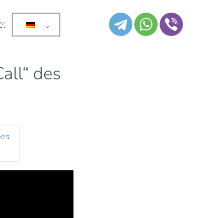
e:
all“ des
ees