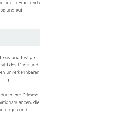
einde in Frankreich
ubs und auf
Trees und festigte
child des Duos und
 den unverkennbaren
sang.
 durch ihre Stimme
nationsnuancen, die
zierungen und