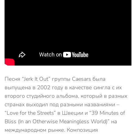
Песня “Jerk It Out” группы Caesars была
выпущена в 2002 году в качестве сингла с их
второго студийного альбома, который в разных
странах выходил под разными названиями –
“Love for the Streets” в Швеции и “39 Minutes of
Bliss (In an Otherwise Meaningless World)” на
международном рынке. Композиция