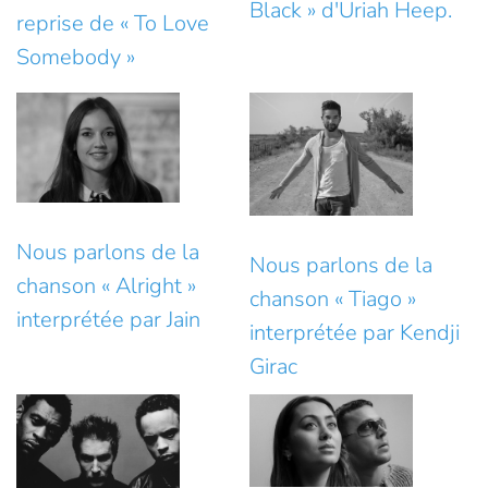
Black » d'Uriah Heep.
reprise de « To Love
Somebody »
Nous parlons de la
Nous parlons de la
chanson « Alright »
chanson « Tiago »
interprétée par Jain
interprétée par Kendji
Girac