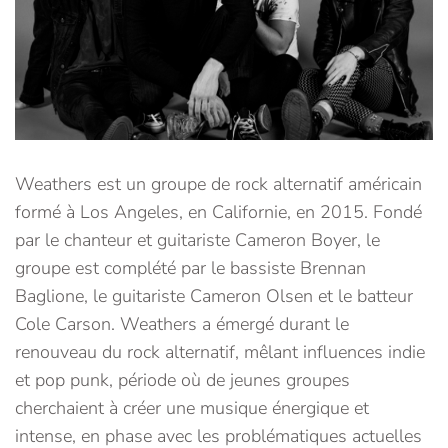
Weathers est un groupe de rock alternatif américain
formé à Los Angeles, en Californie, en 2015. Fondé
par le chanteur et guitariste Cameron Boyer, le
groupe est complété par le bassiste Brennan
Baglione, le guitariste Cameron Olsen et le batteur
Cole Carson. Weathers a émergé durant le
renouveau du rock alternatif, mêlant influences indie
et pop punk, période où de jeunes groupes
cherchaient à créer une musique énergique et
intense, en phase avec les problématiques actuelles